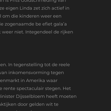
an is Frits Goldschmeding van
eigen Linda zet zich actief in
al om die kinderen weer een
die zogenaamde be efiet gala’a
weer niet. Integendeel de rijken
n. In tegenstelling tot de reele
ke van inkomensvorming tegen
uizenmarkt in Amerika waar
 rente spectaculair stegen. Het
inister Dijsselbloem heeft moeten
ktijken door gelden wit te