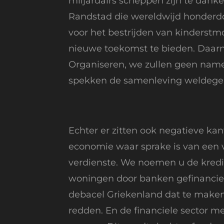
miljardairs scheppen zijn te dank
Randstad die wereldwijd honderdd
voor het bestrijden van kinderst
nieuwe toekomst te bieden. Daarna
Organiseren, we zullen geen namen
spekken de samenleving weldegeli
Echter er zitten ook negatieve kan
economie waar sprake is van een v
verdienste. We noemen u de kredie
woningen door banken gefinancier
debacel Griekenland dat te maken
redden. En de financiele sector m