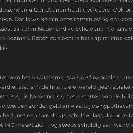
en aan hun vernuft. Een een goed voorbeeld hierv
uizenden uitzendbanen heeft gecreeerd. Ook onze 
moede. Dat is welkomin onze samenleving en voor
ast zijn er in Nederland verscheidene iljonairs 
 noemen. Edoch zo slecht is het kapitalisme ook 
jk.
ten aan het kapitalisme, zoals de financiele markte
erdienste, is in de financiele wereld geen spra
tcrisis, de bankencrisis, het instorten van de h
d werden zonder geld en waarbij de hypothecaire
 had met een torenhoge schuldenlast, die onze M
et ING maakt zich nog steeds schuldig aan wanpra