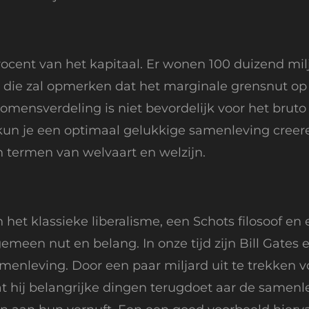
rocent van het kapitaal. Er wonen 100 duizend mil
 die zal opmerken dat het marginale grensnut op g
mensverdeling is niet bevordelijk voor het brut
un je een optimaal gelukkige samenleving creeren
n termen van welvaart en welzijn.
het klassieke liberalisme, een Schots filosoof en
gemeen nut en belang. In onze tijd zijn Bill Gates 
nleving. Door een paar miljard uit te trekken v
dat hij belangrijke dingen terugdoet aar de samen