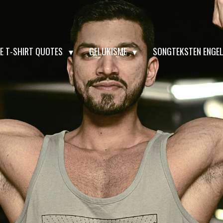
LE T-SHIRT QUOTES
GELUKISME
SONGTEKSTEN ENGE