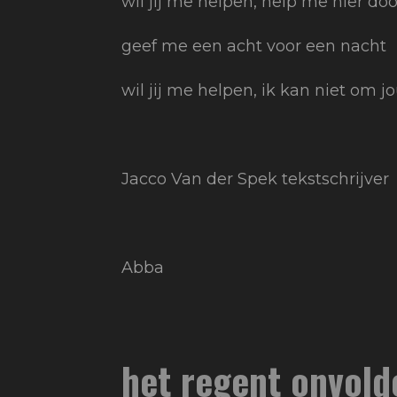
wil jij me helpen, help me hier do
geef me een acht voor een nacht
wil jij me helpen, ik kan niet om j
Jacco Van der Spek tekstschrijver
Abba
het regent onvol