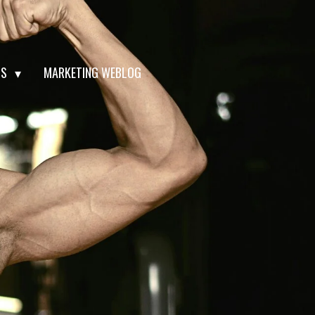
LS
MARKETING WEBLOG